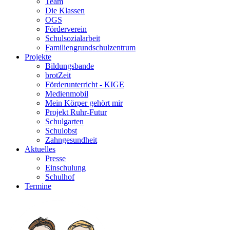
Team
Die Klassen
OGS
Förderverein
Schulsozialarbeit
Familiengrundschulzentrum
Projekte
Bildungsbande
brotZeit
Förderunterricht - KIGE
Medienmobil
Mein Körper gehört mir
Projekt Ruhr-Futur
Schulgarten
Schulobst
Zahngesundheit
Aktuelles
Presse
Einschulung
Schulhof
Termine